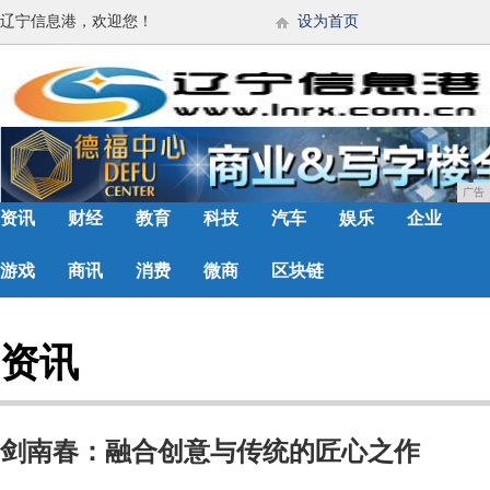
辽宁信息港，欢迎您！
设为首页
广告
资讯
财经
教育
科技
汽车
娱乐
企业
游戏
商讯
消费
微商
区块链
资讯
剑南春：融合创意与传统的匠心之作