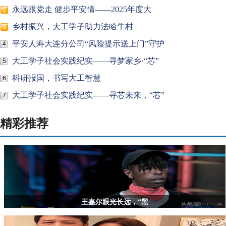
永远跟党走 健步平安情——2025年度大
2
乡村振兴，大工学子助力法哈牛村
3
平安人寿大连分公司“风险提示送上门”守护
4
大工学子社会实践纪实——寻梦家乡·“芯”
5
科研报国，书写大工智慧
6
大工学子社会实践纪实——寻芯未来，“芯”
7
精彩推荐
王嘉尔眼光长远，“黑