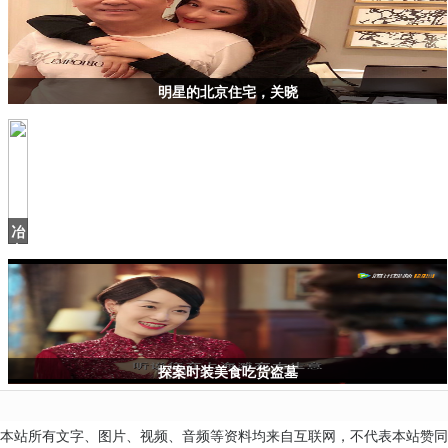
明星的北京住宅，关晓
冶
文
彪
讲
述：
《清
明
上
探案时装美食吃货盗墓
本站所有文字、图片、视频、音频等资料均来自互联网，不代表本站赞同