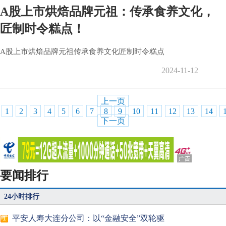
A股上市烘焙品牌元祖：传承食养文化，
匠制时令糕点！
A股上市烘焙品牌元祖传承食养文化匠制时令糕点
2024-11-12
上一页
1
2
3
4
5
6
7
8
9
10
11
12
13
14
下一页
要闻排行
24小时排行
平安人寿大连分公司：以“金融安全”双轮驱
1