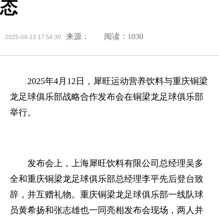
态
来源：
阅读：1030
2025-04-13 17:54:30
2025年4月12日，犀旺运动营养饮料与重庆铜梁
龙足球俱乐部战略合作发布会在铜梁龙足球俱乐部
举行。
发布会上，上海犀旺饮料有限公司总经理吴多
全和重庆铜梁龙足球俱乐部总经理李平先后登台致
辞，并互赠礼物。重庆铜梁龙足球俱乐部一线队球
员黄希扬和张志雄也一同亮相发布会现场，两人并