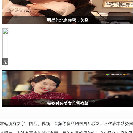
明星的北京住宅，关晓
冶
文
彪
讲
述：
《清
明
上
探案时装美食吃货盗墓
本站所有文字、图片、视频、音频等资料均来自互联网，不代表本站赞同