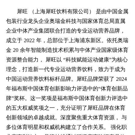
犀旺 （上海犀旺饮料有限公司） 是由中国金属
包装行业龙头企业奥瑞金科技与国家体育总局直属
企业中体产业集团联合打造的专业运动营养品牌，
成立于 2022 年，总部位于上海浦东新区。依托奥瑞
金 20 余年智能制造技术积累与中体产业国家级体育
资源整合能力， 犀旺以 “科技赋能运动健康”为核心
理念，打造新一代专业运动营养饮料，致力于成为
中国运动营养饮料标杆品牌。犀旺品牌荣获了 2024
年福布斯中国体育创新影响力评选中的“体育创新品
牌”奖杯。这一奖项是福布斯中国体育创新力评选中
的五大权威奖项之一，充分证明了犀旺品牌在体育
创新领域的卓越成就。深度聚焦重大体育资源， 与
多位体育明星和权威机构建立了合作关系。 强化职