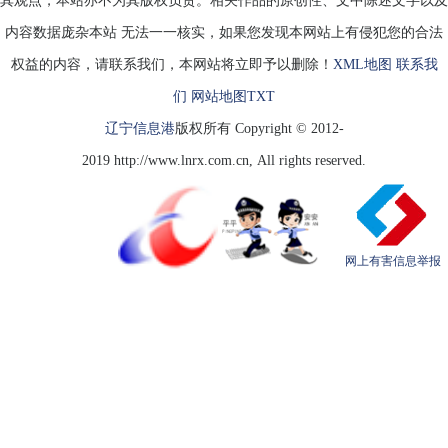
其观点，本站亦不为其版权负责。相关作品的原创性、文中陈述文字以及
内容数据庞杂本站 无法一一核实，如果您发现本网站上有侵犯您的合法
权益的内容，请联系我们，本网站将立即予以删除！
XML地图
联系我
们
网站地图
TXT
辽宁信息港
版权所有 Copyright © 2012-
2019 http://www.lnrx.com.cn, All rights reserved.
网上有害信息举报