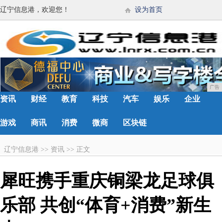
辽宁信息港，欢迎您！
设为首页
广告
资讯
财经
教育
科技
汽车
娱乐
企业
游戏
商讯
消费
微商
区块链
辽宁信息港
>>
资讯
>>
正文
犀旺携手重庆铜梁龙足球俱
乐部 共创“体育+消费”新生