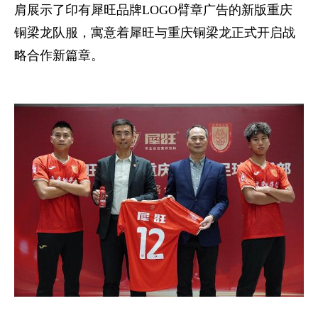
肩展示了印有犀旺品牌LOGO臂章广告的新版重庆
铜梁龙队服，寓意着犀旺与重庆铜梁龙正式开启战
略合作新篇章。