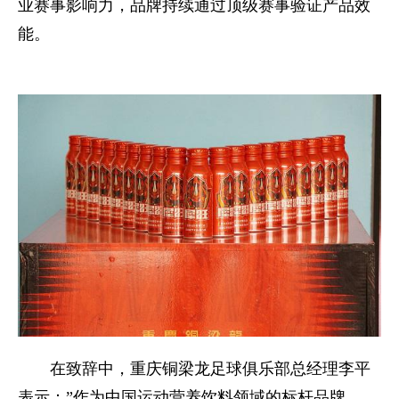
业赛事影响力，品牌持续通过顶级赛事验证产品效
能。
在致辞中，重庆铜梁龙足球俱乐部总经理李平
表示：”作为中国运动营养饮料领域的标杆品牌，