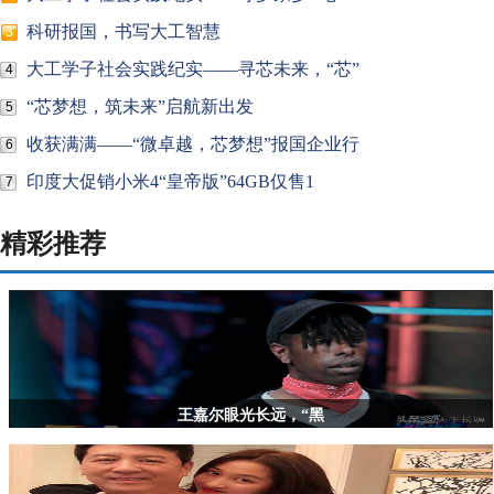
科研报国，书写大工智慧
3
大工学子社会实践纪实——寻芯未来，“芯”
4
“芯梦想，筑未来”启航新出发
5
收获满满——“微卓越，芯梦想”报国企业行
6
印度大促销小米4“皇帝版”64GB仅售1
7
精彩推荐
王嘉尔眼光长远，“黑