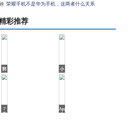
荣耀手机不是华为手机，这两者什么关系
10
精彩推荐
郭
小
明
米
錤：
年
比
货
亚
节
迪
来
进
啦！
入
多
7
AppStore
苹
款
座
今
SUV
日
只
要
4.9