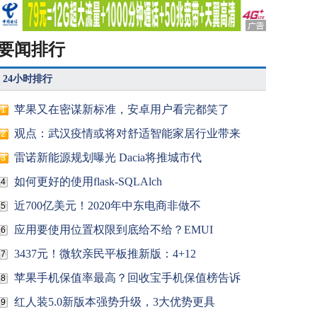
要闻排行
24小时排行
苹果又在密谋新标准，安卓用户看完都笑了
1
观点：武汉疫情或将对舒适智能家居行业带来
2
雷诺新能源规划曝光 Dacia将推城市代
3
如何更好的使用flask-SQLAlch
4
近700亿美元！2020年中东电商非做不
5
应用要使用位置权限到底给不给？EMUI
6
3437元！微软亲民平板推新版：4+12
7
苹果手机保值率最高？回收宝手机保值榜告诉
8
红人装5.0新版本强势升级，3大优势更具
9