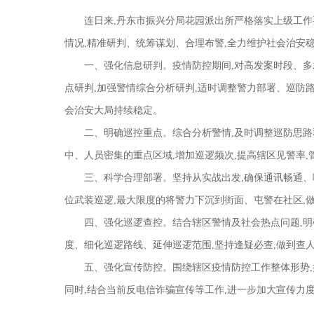
连日来,丹东市振兴分局花园派出所严格落实上级工作
情况,精准研判、统筹谋划、合理布警,全力维护社会治安
一、强化信息研判。疫情防控期间,对高发案时段、
点研判,加强警情综合分析研判,适时调整警力部署、巡防
会治安大局持续稳定。
二、明确巡控重点。综合分析警情,及时调整巡防思路
中、人员密集的重点区域,增加巡逻频次,提高辖区见警率,
三、科学合理部署。坚持从实战出发,确保通讯畅通、
位武装巡逻,最大限度的将警力下沉到街面、屯警在社区,
四、强化巡逻查控。结合辖区警情及社会热点问题,明
度、细化巡逻路线、延伸巡逻范围,坚持逢疑必查,做到查
五、强化宣传防控。围绕辖区疫情防控工作整体形势,
同时,结合当前反电信诈骗宣传等工作,进一步加大宣传力