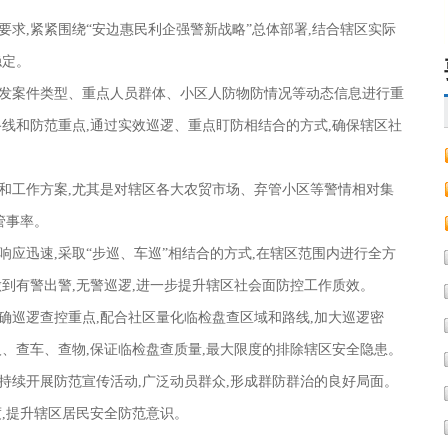
要求,紧紧围绕“安边惠民利企强警新战略”总体部署,结合辖区实际
稳定。
多发案件类型、重点人员群体、小区人防物防情况等动态信息进行重
路线和防范重点,通过实效巡逻、重点盯防相结合的方式,确保辖区社
和工作方案,尤其是对辖区各大农贸市场、弃管小区等警情相对集
管事率。
响应迅速,采取“步巡、车巡”相结合的方式,在辖区范围内进行全方
做到有警出警,无警巡逻,进一步提升辖区社会面防控工作质效。
确巡逻查控重点,配合社区量化临检盘查区域和路线,加大巡逻密
人、查车、查物,保证临检盘查质量,最大限度的排除辖区安全隐患。
持续开展防范宣传活动,广泛动员群众,形成群防群治的良好局面。
度,提升辖区居民安全防范意识。