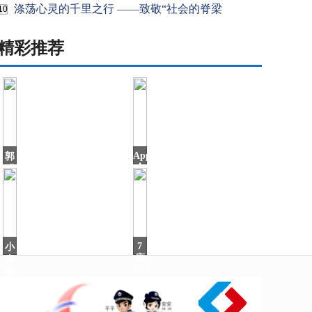
涤荡心灵的千里之行 ——致敬“社会的脊梁
10
精彩推荐
AppStore
郭
今
明
日
錤：
比
亚
迪
进
入
7
小
苹
座
米
SUV
年
只
货
要
节
4.9
来