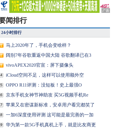
要闻排行
24小时排行
马上2020年了，手机会变啥样？
1
阔别7年谷歌重返中国大陆 谷歌翻译已在3
2
vivoAPEX2020官宣：屏下摄像头
3
iCloud空间不足，这样可以使用额外空
4
OPPO R11评测：没短板！史上最强O
5
京东手机女神节神助攻 买5G视频手机Re
6
苹果又在密谋新标准，安卓用户看完都笑了
7
一加6深度使用评测 这可能是最完善的一加
8
华为第一款5G手机真机上手，就是比友商更
9