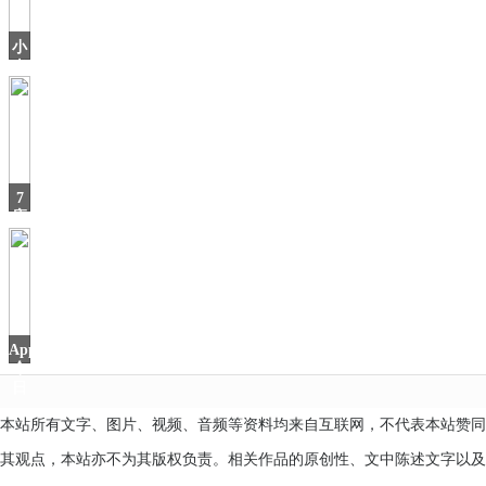
进
入
小
苹
米
年
货
节
来
啦！
多
7
款
座
SUV
只
要
4.9
AppStore
今
日
本站所有文字、图片、视频、音频等资料均来自互联网，不代表本站赞同
其观点，本站亦不为其版权负责。相关作品的原创性、文中陈述文字以及