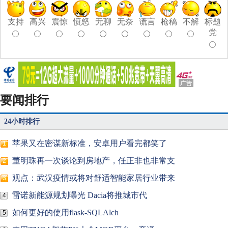
支持
高兴
震惊
愤怒
无聊
无奈
谎言
枪稿
不解
标题
党
要闻排行
24小时排行
苹果又在密谋新标准，安卓用户看完都笑了
1
董明珠再一次谈论到房地产，任正非也非常支
2
观点：武汉疫情或将对舒适智能家居行业带来
3
雷诺新能源规划曝光 Dacia将推城市代
4
如何更好的使用flask-SQLAlch
5