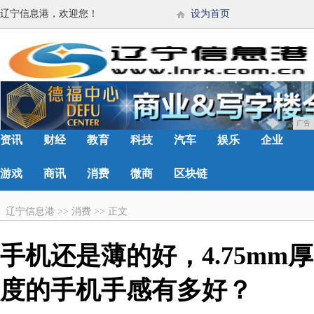
辽宁信息港，欢迎您！
设为首页
广告
资讯
财经
教育
科技
汽车
娱乐
企业
游戏
商讯
消费
微商
区块链
辽宁信息港
>>
消费
>>
正文
手机还是薄的好，4.75mm厚
度的手机手感有多好？