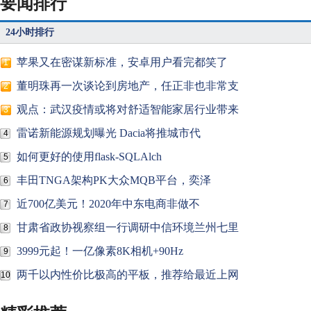
要闻排行
24小时排行
苹果又在密谋新标准，安卓用户看完都笑了
1
董明珠再一次谈论到房地产，任正非也非常支
2
观点：武汉疫情或将对舒适智能家居行业带来
3
雷诺新能源规划曝光 Dacia将推城市代
4
如何更好的使用flask-SQLAlch
5
丰田TNGA架构PK大众MQB平台，奕泽
6
近700亿美元！2020年中东电商非做不
7
甘肃省政协视察组一行调研中信环境兰州七里
8
3999元起！一亿像素8K相机+90Hz
9
两千以内性价比极高的平板，推荐给最近上网
10