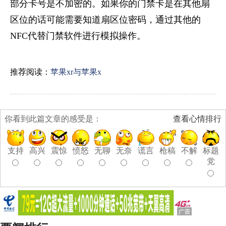
部分卡号是不加密的。如果你的门禁卡是在其他扇
区位的话可能需要知道扇区位密码，通过其他的
NFC代替门禁软件进行模拟操作。
推荐阅读：
苹果xr与苹果x
你看到此篇文章的感受是：
查看心情排行
支持
高兴
震惊
愤怒
无聊
无奈
谎言
枪稿
不解
标题
党