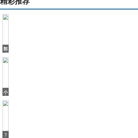
精彩推荐
郭
明
錤：
比
亚
迪
进
入
小
苹
米
年
货
节
来
啦！
多
7
款