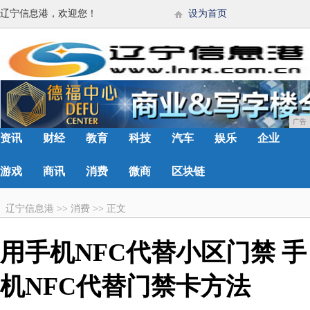
辽宁信息港，欢迎您！
设为首页
广告
资讯
财经
教育
科技
汽车
娱乐
企业
游戏
商讯
消费
微商
区块链
辽宁信息港
>>
消费
>>
正文
用手机NFC代替小区门禁 手
机NFC代替门禁卡方法