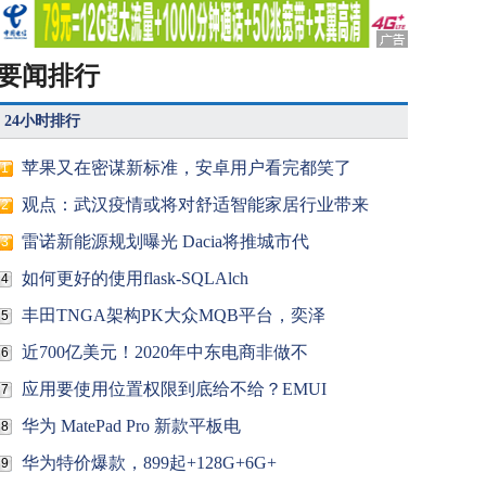
要闻排行
24小时排行
苹果又在密谋新标准，安卓用户看完都笑了
1
观点：武汉疫情或将对舒适智能家居行业带来
2
雷诺新能源规划曝光 Dacia将推城市代
3
如何更好的使用flask-SQLAlch
4
丰田TNGA架构PK大众MQB平台，奕泽
5
近700亿美元！2020年中东电商非做不
6
应用要使用位置权限到底给不给？EMUI
7
华为 MatePad Pro 新款平板电
8
华为特价爆款，899起+128G+6G+
9