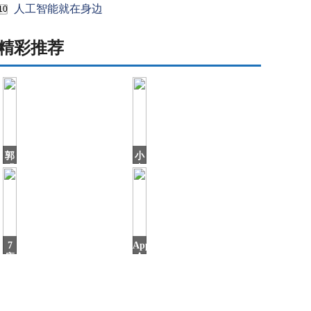
人工智能就在身边
10
精彩推荐
郭
小
明
米
錤：
年
比
货
亚
节
迪
来
进
啦！
入
多
7
AppStore
苹
款
座
今
SUV
日
只
要
4.9