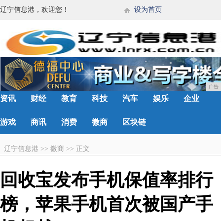
辽宁信息港，欢迎您！
设为首页
广告
资讯
财经
教育
科技
汽车
娱乐
企业
游戏
商讯
消费
微商
区块链
辽宁信息港
>>
微商
>>
正文
回收宝发布手机保值率排行
榜，苹果手机首次被国产手