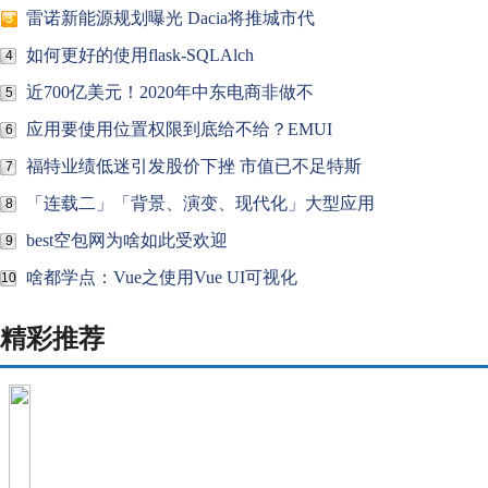
雷诺新能源规划曝光 Dacia将推城市代
3
如何更好的使用flask-SQLAlch
4
近700亿美元！2020年中东电商非做不
5
应用要使用位置权限到底给不给？EMUI
6
福特业绩低迷引发股价下挫 市值已不足特斯
7
「连载二」「背景、演变、现代化」大型应用
8
best空包网为啥如此受欢迎
9
啥都学点：Vue之使用Vue UI可视化
10
精彩推荐