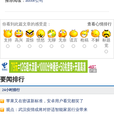
推荐阅读：
adobe公司
你看到此篇文章的感受是：
查看心情排行
支持
高兴
震惊
愤怒
无聊
无奈
谎言
枪稿
不解
标题
党
要闻排行
24小时排行
苹果又在密谋新标准，安卓用户看完都笑了
1
观点：武汉疫情或将对舒适智能家居行业带来
2