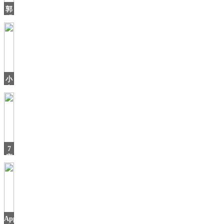
郭
明
錤：
比
亚
迪
进
入
小
苹
米
年
货
节
来
啦！
多
7
款
座
SUV
只
要
4.9
AppStore