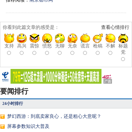
你看到此篇文章的感受是：
查看心情排行
支持
高兴
震惊
愤怒
无聊
无奈
谎言
枪稿
不解
标题
党
要闻排行
24小时排行
梦幻西游：到底卖家良心，还是粗心大意呢？
1
屏幕参数知识大普及
2