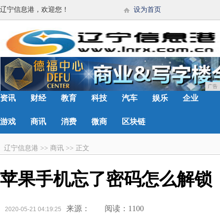
辽宁信息港，欢迎您！
设为首页
广告
资讯
财经
教育
科技
汽车
娱乐
企业
游戏
商讯
消费
微商
区块链
辽宁信息港
>>
商讯
>>
正文
苹果手机忘了密码怎么解锁
来源：
阅读：1100
2020-05-21 04:19:25