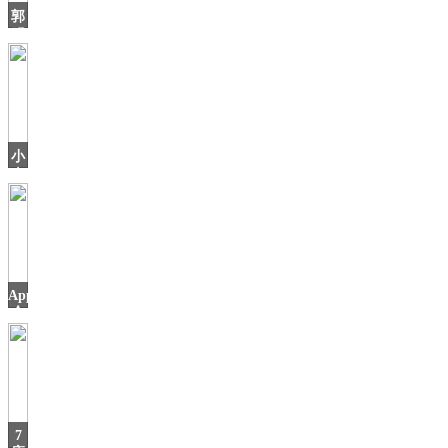
郭
明
錤：
比
亚
迪
进
入
小
苹
米
年
货
节
来
啦！
多
AppStore
款
今
日
7