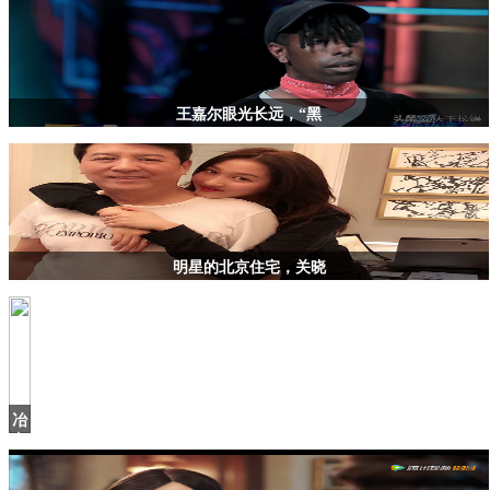
王嘉尔眼光长远，“黑
明星的北京住宅，关晓
冶
文
彪
讲