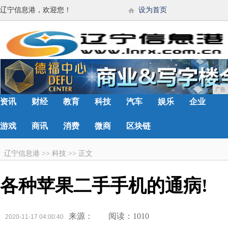
辽宁信息港，欢迎您！
设为首页
广告
资讯
财经
教育
科技
汽车
娱乐
企业
游戏
商讯
消费
微商
区块链
辽宁信息港
>>
科技
>>
正文
各种苹果二手手机的通病!
来源：
阅读：1010
2020-11-17 04:00:40