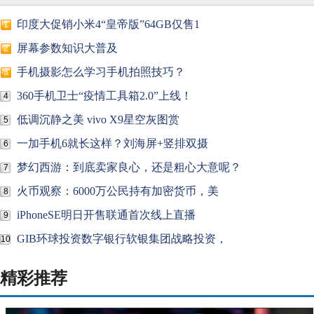
印度大促销小米4“皇帝版”64GB仅售1
1
屏幕参数知识大普及
2
手机摄影怎么学习手机拍照技巧？
3
360手机卫士“疫情工具箱2.0”上线！
4
低调沉静之美 vivo X9星空灰图赏
5
一加手机6就长这样？刘海屏+竖排双摄
6
梦幻西游：到底卖家良心，还是粗心大意呢？
7
火币观察：6000万公民持有加密货币，美
8
iPhoneSE明日开售联通首次线上直播
9
GIB环球投资数字银行软银集团战略投资，
10
精彩推荐