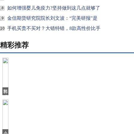
如何增强婴儿免疫力?坚持做到这几点就够了
8
金信期货研究院院长刘文波：“完美研报”是
9
手机买贵不买对？大错特错，8款高性价比手
10
精彩推荐
郭
明
錤：
比
亚
迪
进
入
小