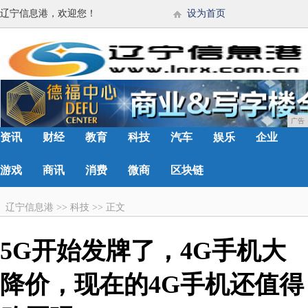
辽宁信息港，欢迎您！
设为首页
广告
资讯
财经
教育
科技
汽车
娱乐
企业
游戏
商讯
消费
微商
区块链
辽宁信息港
>>
科技
>>
正文
5G开始发牌了，4G手机大
降价，现在的4G手机还值得