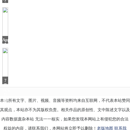
苹
米
年
货
节
来
啦！
多
AppStore
款
今
日
7
座
SUV
只
本站所有文字、图片、视频、音频等资料均来自互联网，不代表本站赞同
要
4.9
其观点，本站亦不为其版权负责。相关作品的原创性、文中陈述文字以及
内容数据庞杂本站 无法一一核实，如果您发现本网站上有侵犯您的合法
权益的内容，请联系我们，本网站将立即予以删除！
老版地图
联系我