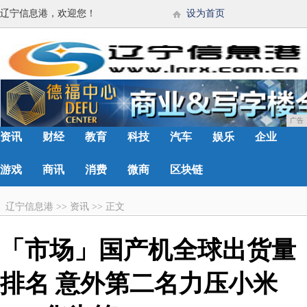
辽宁信息港，欢迎您！
设为首页
广告
资讯
财经
教育
科技
汽车
娱乐
企业
游戏
商讯
消费
微商
区块链
辽宁信息港
>>
资讯
>>
正文
「市场」国产机全球出货量
排名 意外第二名力压小米