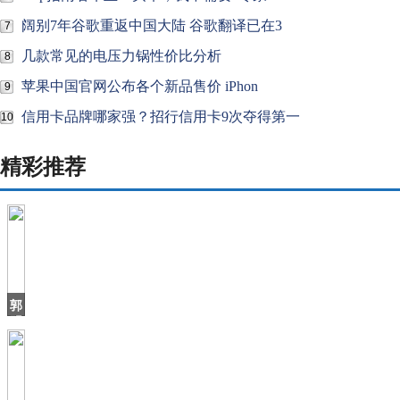
阔别7年谷歌重返中国大陆 谷歌翻译已在3
7
几款常见的电压力锅性价比分析
8
苹果中国官网公布各个新品售价 iPhon
9
信用卡品牌哪家强？招行信用卡9次夺得第一
10
精彩推荐
郭
明
錤：
比
亚
迪