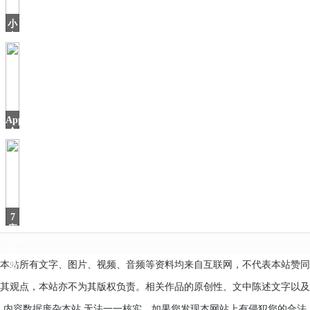
进
入
小
苹
米
年
货
节
来
啦！
多
AppStore
款
今
日
7
座
SUV
只
本站所有文字、图片、视频、音频等资料均来自互联网，不代表本站赞同
要
4.9
其观点，本站亦不为其版权负责。相关作品的原创性、文中陈述文字以及
内容数据庞杂本站 无法一一核实，如果您发现本网站上有侵犯您的合法