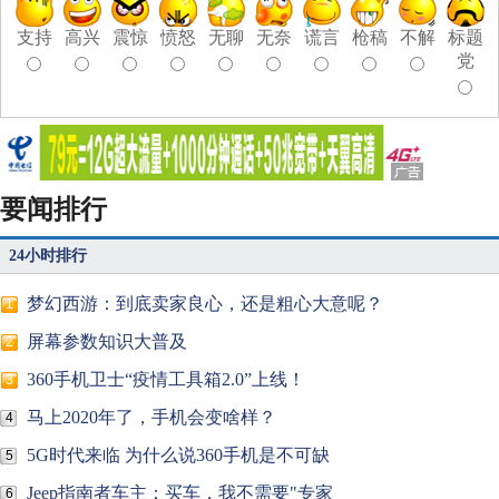
支持
高兴
震惊
愤怒
无聊
无奈
谎言
枪稿
不解
标题
党
要闻排行
24小时排行
梦幻西游：到底卖家良心，还是粗心大意呢？
1
屏幕参数知识大普及
2
360手机卫士“疫情工具箱2.0”上线！
3
马上2020年了，手机会变啥样？
4
5G时代来临 为什么说360手机是不可缺
5
Jeep指南者车主：买车，我不需要"专家
6