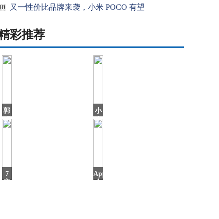
又一性价比品牌来袭，小米 POCO 有望
10
精彩推荐
郭
小
明
米
錤：
年
比
货
亚
节
迪
来
进
啦！
入
多
7
AppStore
苹
款
座
今
SUV
日
只
要
4.9