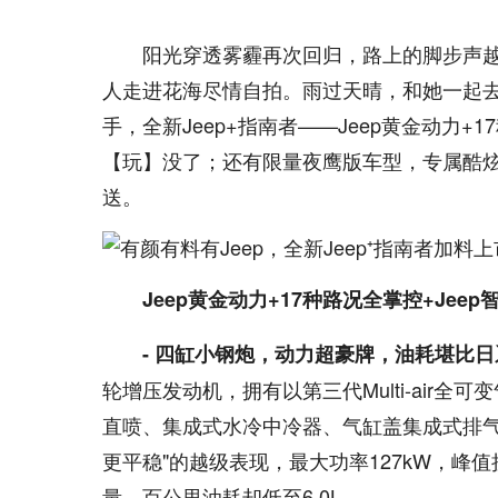
阳光穿透雾霾再次回归，路上的脚步声
人走进花海尽情自拍。雨过天晴，和她一起
手，全新Jeep+指南者——Jeep黄金动力+
【玩】没了；还有限量夜鹰版车型，专属酷炫
送。
Jeep黄金动力+17种路况全掌控+Je
- 四缸小钢炮，动力超豪牌，油耗堪比日
轮增压发动机，拥有以第三代Multi-air
直喷、集成式水冷中冷器、气缸盖集成式排气
更平稳"的越级表现，最大功率127kW，峰值
量，百公里油耗却低至6.0L。