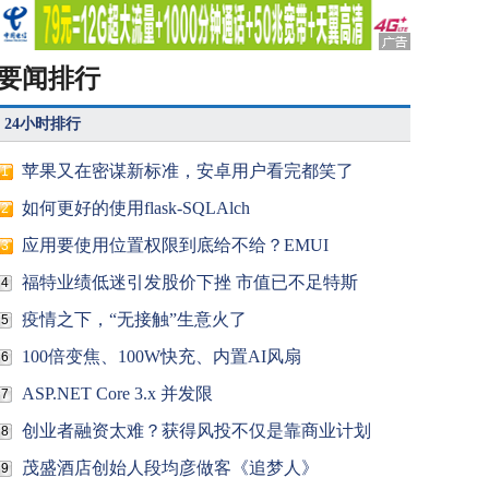
要闻排行
24小时排行
苹果又在密谋新标准，安卓用户看完都笑了
1
如何更好的使用flask-SQLAlch
2
应用要使用位置权限到底给不给？EMUI
3
福特业绩低迷引发股价下挫 市值已不足特斯
4
疫情之下，“无接触”生意火了
5
100倍变焦、100W快充、内置AI风扇
6
ASP.NET Core 3.x 并发限
7
创业者融资太难？获得风投不仅是靠商业计划
8
茂盛酒店创始人段均彦做客《追梦人》
9