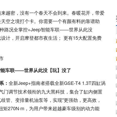
越来越密，没有一个春天不会到来。春暖花开，带爱
去天空之境打个卡。你需要一个有颜有料的靠谱助
17种路况全掌控+Jeep智能车联——世界从此没
设计，开启摩登都市夜生活； 更有15大配置免费
ep智能车联——世界从此没【玩】没了
全新Jeep+指南者搭载全新GSE-T4 1.3T四缸涡
系：
全可变气门调节技术领衔的九大黑科技，集合了缸内侧置
歧管、变排量机油泵等，实现"更强劲，更高效，
扭矩270N·m，为用户带来超越豪车级别的动力能