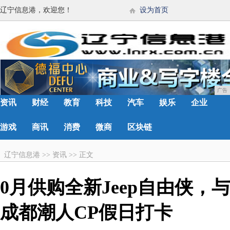
辽宁信息港，欢迎您！
设为首页
广告
资讯
财经
教育
科技
汽车
娱乐
企业
游戏
商讯
消费
微商
区块链
辽宁信息港
>>
资讯
>>
正文
0月供购全新Jeep自由侠，与
成都潮人CP假日打卡