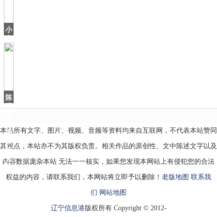
清
洁
海
小
洋
米
喷
年
货
节
来
啦！
多
陈
款
乔
恩
约
本站所有文字、图片、视频、音频等资料均来自互联网，不代表本站赞同
男
友
其观点，本站亦不为其版权负责。相关作品的原创性、文中陈述文字以及
吃
火
内容数据庞杂本站 无法一一核实，如果您发现本网站上有侵犯您的合法
锅，
权益的内容，请联系我们，本网站将立即予以删除！
老版地图
联系我
们
网站地图
辽宁信息港
版权所有 Copyright © 2012-