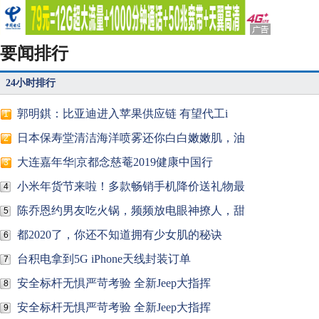
要闻排行
24小时排行
郭明錤：比亚迪进入苹果供应链 有望代工i
1
日本保寿堂清洁海洋喷雾还你白白嫩嫩肌，油
2
大连嘉年华|京都念慈菴2019健康中国行
3
小米年货节来啦！多款畅销手机降价送礼物最
4
陈乔恩约男友吃火锅，频频放电眼神撩人，甜
5
都2020了，你还不知道拥有少女肌的秘诀
6
台积电拿到5G iPhone天线封装订单
7
安全标杆无惧严苛考验 全新Jeep大指挥
8
安全标杆无惧严苛考验 全新Jeep大指挥
9