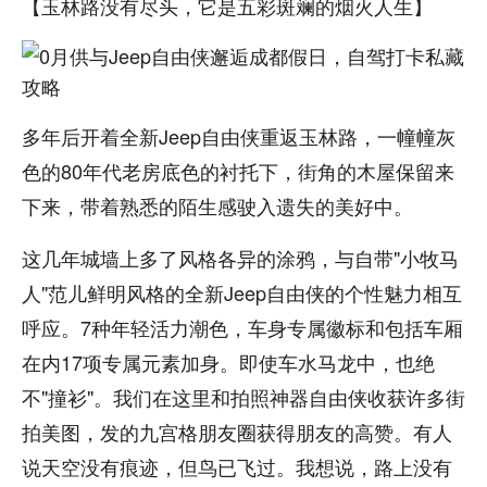
【玉林路没有尽头，它是五彩斑斓的烟火人生】
多年后开着全新Jeep自由侠重返玉林路，一幢幢灰
色的80年代老房底色的衬托下，街角的木屋保留来
下来，带着熟悉的陌生感驶入遗失的美好中。
这几年城墙上多了风格各异的涂鸦，与自带"小牧马
人"范儿鲜明风格的全新Jeep自由侠的个性魅力相互
呼应。7种年轻活力潮色，车身专属徽标和包括车厢
在内17项专属元素加身。即使车水马龙中，也绝
不"撞衫"。我们在这里和拍照神器自由侠收获许多街
拍美图，发的九宫格朋友圈获得朋友的高赞。有人
说天空没有痕迹，但鸟已飞过。我想说，路上没有