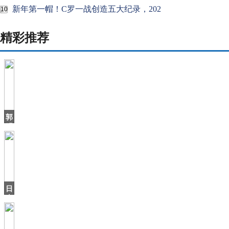
新年第一帽！C罗一战创造五大纪录，202
10
精彩推荐
郭
明
錤：
比
亚
迪
进
入
日
苹
本
保
寿
堂