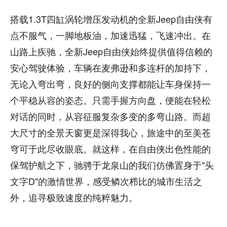
搭载1.3T四缸涡轮增压发动机的全新Jeep自由侠有
点不服气，一脚地板油，加速迅猛，飞速冲出。在
山路上疾驰，全新Jeep自由侠始终提供值得信赖的
安心驾驶体验，车辆在麦弗逊和多连杆的加持下，
无论入弯出弯，良好的侧向支撑都能让车身保持一
个平稳从容的姿态。只需手握方向盘，便能在轻松
对话的同时，从容征服复杂多变的多弯山路。而超
大尺寸的全景天窗更是深得我心，旅途中的至美苍
穹可于此尽收眼底。就这样，在自由侠出色性能的
保驾护航之下，驰骋于龙泉山的我们仿佛置身于"头
文字D"的激情世界，感受鳞次栉比的城市生活之
外，追寻极致速度的纯粹魅力。