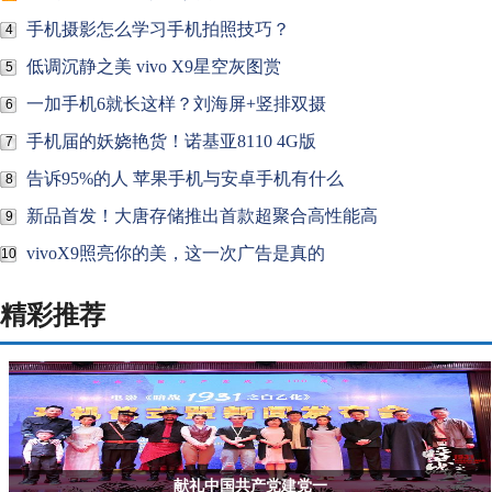
手机摄影怎么学习手机拍照技巧？
4
低调沉静之美 vivo X9星空灰图赏
5
一加手机6就长这样？刘海屏+竖排双摄
6
手机届的妖娆艳货！诺基亚8110 4G版
7
告诉95%的人 苹果手机与安卓手机有什么
8
新品首发！大唐存储推出首款超聚合高性能高
9
vivoX9照亮你的美，这一次广告是真的
10
精彩推荐
献礼中国共产党建党一