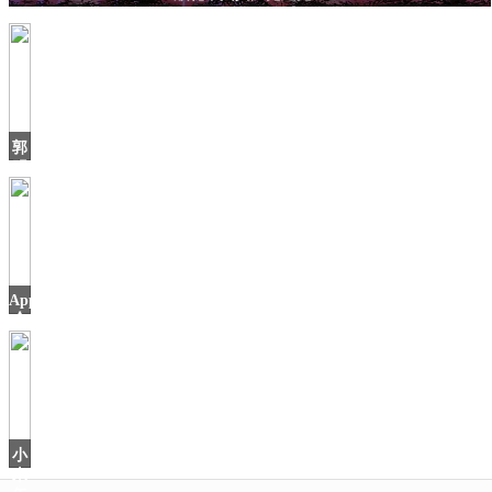
郭
明
錤：
比
亚
迪
进
入
AppStore
苹
今
日
小
米