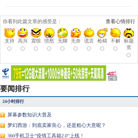
你看到此篇文章的感受是：
查看心情排行
支持
高兴
震惊
愤怒
无聊
无奈
谎言
枪稿
不解
标题
党
要闻排行
24小时排行
屏幕参数知识大普及
1
梦幻西游：到底卖家良心，还是粗心大意呢？
2
360手机卫士“疫情工具箱2.0”上线！
3