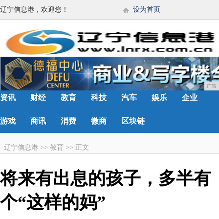
辽宁信息港，欢迎您！
设为首页
广告
资讯
财经
教育
科技
汽车
娱乐
企业
游戏
商讯
消费
微商
区块链
辽宁信息港
>>
教育
>>
正文
将来有出息的孩子，多半有
个“这样的妈”